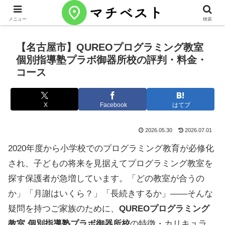
メニュー
検索
【名古屋市】QUREOプログラミング教室
個別指導塾プラボ御器所校の評判・料金・
コース
X
Facebook
はてブ
2026.05.30
2026.07.01
2020年度から小学校でのプログラミング教育が必修化
され、子どもの将来を見据えてプログラミング教室を
探す保護者が急増しています。「どの教室が合うの
か」「月謝はいくら？」「長続きするか」——そんな
疑問を持つご家族のために、
QUREOプログラミング
教室 個別指導塾プラボ御器所校
の特徴・カリキュラ