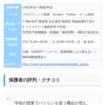
対象年齢
小学2年生〜高校3年生
コース
プログラミング基礎・Scratch・Python・ゲーム制作
〒466-0027 愛知県 名古屋市 昭和区 阿由知通4丁目2-
所在地・ア
2 ハイステート御器所3F A号室
クセス
市営地下鉄鶴舞線・桜通線「御器所駅」4番出口徒歩1分
営業時間・
平日 15:00〜20:00 ／ 土 10:00〜18:00（日・祝 定休）
定休日
月謝：6,600円〜（コース・受講回数により異なる）／
料金
無料体験授業あり
公式サイト
https://qureo.jp/class/kojinshidojukuplabo_gokiso
保護者の評判・クチコミ
「学校の授業でパソコンを使う機会が増え、