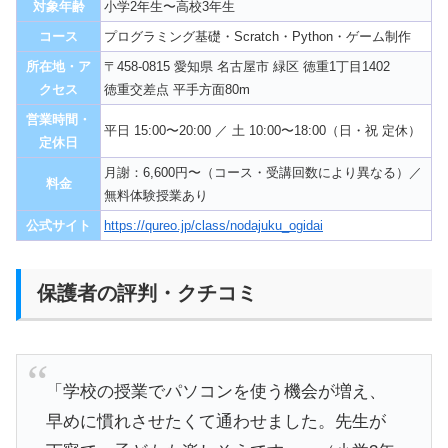
対象年齢
小学2年生〜高校3年生
コース
プログラミング基礎・Scratch・Python・ゲーム制作
所在地・ア
〒458-0815 愛知県 名古屋市 緑区 徳重1丁目1402
クセス
徳重交差点 平手方面80m
営業時間・
平日 15:00〜20:00 ／ 土 10:00〜18:00（日・祝 定休）
定休日
月謝：6,600円〜（コース・受講回数により異なる）／
料金
無料体験授業あり
公式サイト
https://qureo.jp/class/nodajuku_ogidai
保護者の評判・クチコミ
「学校の授業でパソコンを使う機会が増え、
早めに慣れさせたくて通わせました。先生が