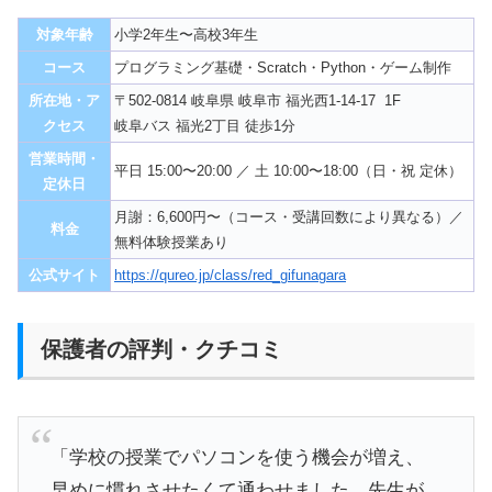
対象年齢
小学2年生〜高校3年生
コース
プログラミング基礎・Scratch・Python・ゲーム制作
所在地・ア
〒502-0814 岐阜県 岐阜市 福光西1-14-17 1F
クセス
岐阜バス 福光2丁目 徒歩1分
営業時間・
平日 15:00〜20:00 ／ 土 10:00〜18:00（日・祝 定休）
定休日
月謝：6,600円〜（コース・受講回数により異なる）／
料金
無料体験授業あり
公式サイト
https://qureo.jp/class/red_gifunagara
保護者の評判・クチコミ
「学校の授業でパソコンを使う機会が増え、
早めに慣れさせたくて通わせました。先生が