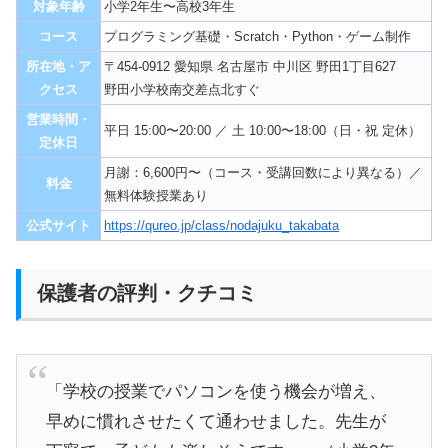
対象年齢
小学2年生〜高校3年生
コース
プログラミング基礎・Scratch・Python・ゲーム制作
所在地・ア
〒454-0912 愛知県 名古屋市 中川区 野田1丁目627
クセス
野田小学校南交差点北すぐ
営業時間・
平日 15:00〜20:00 ／ 土 10:00〜18:00（日・祝 定休）
定休日
月謝：6,600円〜（コース・受講回数により異なる）／
料金
無料体験授業あり
公式サイト
https://qureo.jp/class/nodajuku_takabata
保護者の評判・クチコミ
「学校の授業でパソコンを使う機会が増え、
早めに慣れさせたくて通わせました。先生が