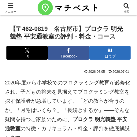
メニュー
検索
【〒462-0819 名古屋市】プロクラ 明光
義塾 平安通教室の評判・料金・コース
X
Facebook
はてブ
2026.06.05
2026.07.01
2020年度から小学校でのプログラミング教育が必修化
され、子どもの将来を見据えてプログラミング教室を
探す保護者が急増しています。「どの教室が合うの
か」「月謝はいくら？」「長続きするか」——そんな
疑問を持つご家族のために、
プロクラ 明光義塾 平安
通教室
の特徴・カリキュラム・料金・評判を徹底解説