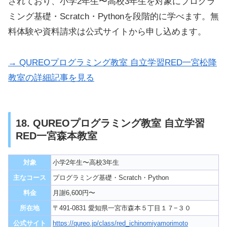
されており、小学2年生〜高校3年生を対象にプログラ
ミング基礎・Scratch・Pythonを段階的に学べます。無
料体験や資料請求は公式サイトから申し込めます。
→ QUREOプログラミング教室 自立学習RED一宮松降
教室の詳細記事を見る
18. QUREOプログラミング教室 自立学習
RED一宮森本教室
対象
小学2年生〜高校3年生
主なコース
プログラミング基礎・Scratch・Python
料金
月謝6,600円〜
所在地
〒491-0831 愛知県一宮市森本５丁目１７−３０
公式サイト
https://qureo.jp/class/red_ichinomiyamorimoto