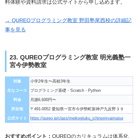
料体験や資料請求は公式サイトから申し込めます。
→ QUREOプログラミング教室 野田塾尾西校の詳細記
事を見る
23. QUREOプログラミング教室 明光義塾一
宮今伊勢教室
対象
小学2年生〜高校3年生
主なコース
プログラミング基礎・Scratch・Python
料金
月謝6,600円〜
所在地
〒491-0052 愛知県一宮市今伊勢町新神戸九反野３９
公式サイト
https://qureo.jp/class/meikogijuku_ichinomiyaimaise
おすすめポイント：
QUREOのカリキュラムは体系化