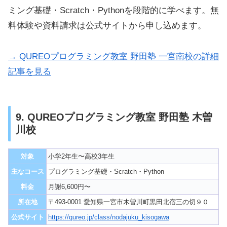
ミング基礎・Scratch・Pythonを段階的に学べます。無
料体験や資料請求は公式サイトから申し込めます。
→ QUREOプログラミング教室 野田塾 一宮南校の詳細
記事を見る
9. QUREOプログラミング教室 野田塾 木曽
川校
対象
小学2年生〜高校3年生
主なコース
プログラミング基礎・Scratch・Python
料金
月謝6,600円〜
所在地
〒493-0001 愛知県一宮市木曽川町黒田北宿三の切９０
公式サイト
https://qureo.jp/class/nodajuku_kisogawa