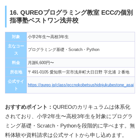
16. QUREOプログラミング教室 ECCの個別
指導塾ベストワン浅井校
対象
小学2年生〜高校3年生
主なコー
プログラミング基礎・Scratch・Python
ス
料金
月謝6,600円〜
所在地
〒491-0105 愛知県一宮市浅井町大日日野 字北浦 ２番地
公式サイ
https://qureo.jp/class/eccnokobetsushidojukubestone_asai
ト
おすすめポイント：
QUREOのカリキュラムは体系化
されており、小学2年生〜高校3年生を対象にプログラ
ミング基礎・Scratch・Pythonを段階的に学べます。無
料体験や資料請求は公式サイトから申し込めます。