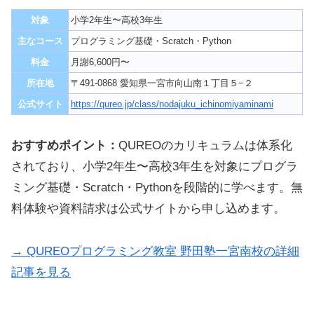
対象
小学2年生〜高校3年生
主なコース
プログラミング基礎・Scratch・Python
料金
月謝6,600円〜
所在地
〒491-0868 愛知県一宮市向山南１丁目５−２
公式サイト
https://qureo.jp/class/nodajuku_ichinomiyaminami
おすすめポイント：
QUREOのカリキュラムは体系化
されており、小学2年生〜高校3年生を対象にプログラ
ミング基礎・Scratch・Pythonを段階的に学べます。無
料体験や資料請求は公式サイトから申し込めます。
→ QUREOプログラミング教室 野田塾一宮南校の詳細
記事を見る