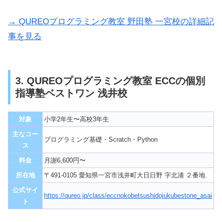
→ QUREOプログラミング教室 野田塾 一宮校の詳細記
事を見る
3. QUREOプログラミング教室 ECCの個別
指導塾ベストワン 浅井校
対象
小学2年生〜高校3年生
主なコー
プログラミング基礎・Scratch・Python
ス
料金
月謝6,600円〜
所在地
〒491-0105 愛知県一宮市浅井町大日日野 字北浦 ２番地
公式サイ
https://qureo.jp/class/eccnokobetsushidojukubestone_asai
ト