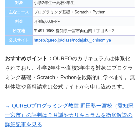
対象
小学2年生〜高校3年生
主なコース
プログラミング基礎・Scratch・Python
料金
月謝6,600円〜
所在地
〒491-0868 愛知県一宮市向山南１丁目５−２
公式サイト
https://qureo.jp/class/nodajuku_ichinomiya
おすすめポイント：
QUREOのカリキュラムは体系化
されており、小学2年生〜高校3年生を対象にプログラ
ミング基礎・Scratch・Pythonを段階的に学べます。無
料体験や資料請求は公式サイトから申し込めます。
→ QUREOプログラミング教室 野田塾一宮校（愛知県
一宮市）の評判は？月謝やカリキュラムを徹底解説の
詳細記事を見る