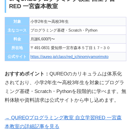
RED 一宮森本教室
対象
小学2年生〜高校3年生
主なコース
プログラミング基礎・Scratch・Python
料金
月謝6,600円〜
所在地
〒491-0831 愛知県一宮市森本５丁目１７−３０
公式サイト
https://qureo.jp/class/red_ichinomiyamorimoto
おすすめポイント：
QUREOのカリキュラムは体系化
されており、小学2年生〜高校3年生を対象にプログラ
ミング基礎・Scratch・Pythonを段階的に学べます。無
料体験や資料請求は公式サイトから申し込めます。
→ QUREOプログラミング教室 自立学習RED 一宮森
本教室の詳細記事を見る