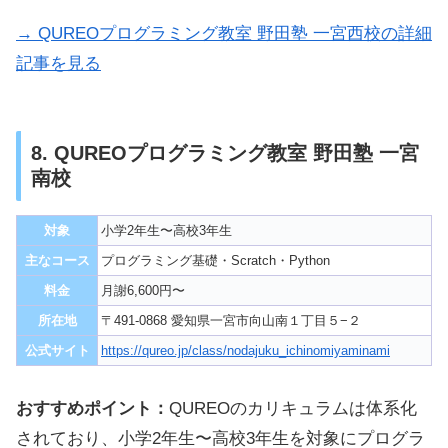
→ QUREOプログラミング教室 野田塾 一宮西校の詳細
記事を見る
8. QUREOプログラミング教室 野田塾 一宮
南校
対象
小学2年生〜高校3年生
主なコース
プログラミング基礎・Scratch・Python
料金
月謝6,600円〜
所在地
〒491-0868 愛知県一宮市向山南１丁目５−２
公式サイト
https://qureo.jp/class/nodajuku_ichinomiyaminami
おすすめポイント：
QUREOのカリキュラムは体系化
されており、小学2年生〜高校3年生を対象にプログラ