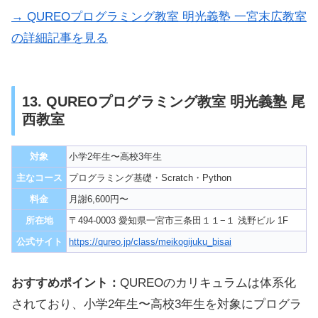
→ QUREOプログラミング教室 明光義塾 一宮末広教室
の詳細記事を見る
13. QUREOプログラミング教室 明光義塾 尾
西教室
対象
小学2年生〜高校3年生
主なコース
プログラミング基礎・Scratch・Python
料金
月謝6,600円〜
所在地
〒494-0003 愛知県一宮市三条田１１−１ 浅野ビル 1F
公式サイト
https://qureo.jp/class/meikogijuku_bisai
おすすめポイント：
QUREOのカリキュラムは体系化
されており、小学2年生〜高校3年生を対象にプログラ