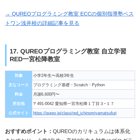
→ QUREOプログラミング教室 ECCの個別指導塾ベス
トワン浅井校の詳細記事を見る
17. QUREOプログラミング教室 自立学習
RED一宮松降教室
対象
小学2年生〜高校3年生
主なコース
プログラミング基礎・Scratch・Python
料金
月謝6,600円〜
所在地
〒491-0042 愛知県一宮市松降１丁目３−１７
公式サイト
https://qureo.jp/class/red_ichinomiyamatsufuri
おすすめポイント：
QUREOのカリキュラムは体系化