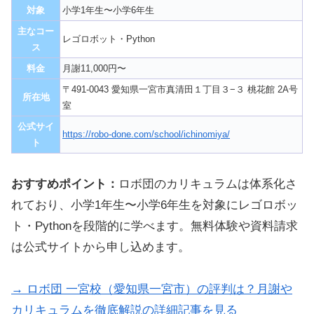
対象
小学1年生〜小学6年生
主なコー
レゴロボット・Python
ス
料金
月謝11,000円〜
〒491-0043 愛知県一宮市真清田１丁目３−３ 桃花館 2A号
所在地
室
公式サイ
https://robo-done.com/school/ichinomiya/
ト
おすすめポイント：
ロボ団のカリキュラムは体系化さ
れており、小学1年生〜小学6年生を対象にレゴロボッ
ト・Pythonを段階的に学べます。無料体験や資料請求
は公式サイトから申し込めます。
→ ロボ団 一宮校（愛知県一宮市）の評判は？月謝や
カリキュラムを徹底解説の詳細記事を見る