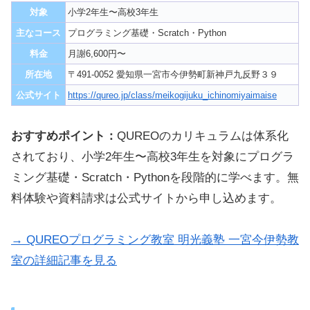
対象
小学2年生〜高校3年生
主なコース
プログラミング基礎・Scratch・Python
料金
月謝6,600円〜
所在地
〒491-0052 愛知県一宮市今伊勢町新神戸九反野３９
公式サイト
https://qureo.jp/class/meikogijuku_ichinomiyaimaise
おすすめポイント：
QUREOのカリキュラムは体系化
されており、小学2年生〜高校3年生を対象にプログラ
ミング基礎・Scratch・Pythonを段階的に学べます。無
料体験や資料請求は公式サイトから申し込めます。
→ QUREOプログラミング教室 明光義塾 一宮今伊勢教
室の詳細記事を見る