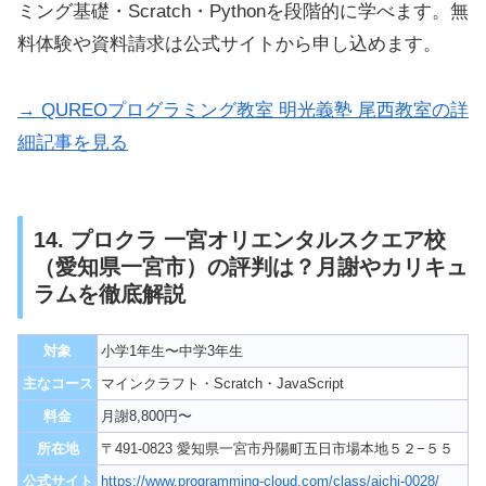
ミング基礎・Scratch・Pythonを段階的に学べます。無
料体験や資料請求は公式サイトから申し込めます。
→ QUREOプログラミング教室 明光義塾 尾西教室の詳
細記事を見る
14. プロクラ 一宮オリエンタルスクエア校
（愛知県一宮市）の評判は？月謝やカリキュ
ラムを徹底解説
対象
小学1年生〜中学3年生
主なコース
マインクラフト・Scratch・JavaScript
料金
月謝8,800円〜
所在地
〒491-0823 愛知県一宮市丹陽町五日市場本地５２−５５
公式サイト
https://www.programming-cloud.com/class/aichi-0028/