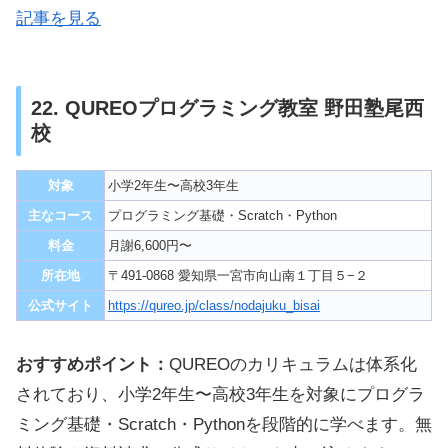
記事を見る
22. QUREOプログラミング教室 野田塾尾西
校
対象
小学2年生〜高校3年生
主なコース
プログラミング基礎・Scratch・Python
料金
月謝6,600円〜
所在地
〒491-0868 愛知県一宮市向山南１丁目５−２
公式サイト
https://qureo.jp/class/nodajuku_bisai
おすすめポイント：
QUREOのカリキュラムは体系化
されており、小学2年生〜高校3年生を対象にプログラ
ミング基礎・Scratch・Pythonを段階的に学べます。無