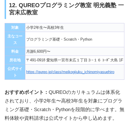
12. QUREOプログラミング教室 明光義塾 一
宮末広教室
対象
小学2年生〜高校3年生
主なコー
プログラミング基礎・Scratch・Python
ス
料金
月謝6,600円〜
所在地
〒491-0918 愛知県一宮市末広１丁目３−１６ ｺｰﾎﾟ大島 1F
公式サイ
https://qureo.jp/class/meikogijuku_ichinomiyasuehiro
ト
おすすめポイント：
QUREOのカリキュラムは体系化
されており、小学2年生〜高校3年生を対象にプログラ
ミング基礎・Scratch・Pythonを段階的に学べます。無
料体験や資料請求は公式サイトから申し込めます。