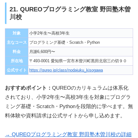
21. QUREOプログラミング教室 野田塾木曽
川校
対象
小学2年生〜高校3年生
主なコース
プログラミング基礎・Scratch・Python
料金
月謝6,600円〜
所在地
〒493-0001 愛知県一宮市木曽川町黒田北宿三の切９０
公式サイト
https://qureo.jp/class/nodajuku_kisogawa
おすすめポイント：
QUREOのカリキュラムは体系化
されており、小学2年生〜高校3年生を対象にプログラ
ミング基礎・Scratch・Pythonを段階的に学べます。無
料体験や資料請求は公式サイトから申し込めます。
→ QUREOプログラミング教室 野田塾木曽川校の詳細