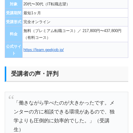
対象
20代〜30代（IT転職志望）
受講期間
最短1ヶ月
受講形式
完全オンライン
無料（プレミアム転職コース）／ 217,800円〜437,800円
料金
（有料コース）
公式サイ
https://learn.geekjob.jp/
ト
受講者の声・評判
「働きながら学べたのが大きかったです。メ
ンターの方に相談できる環境があるので、独
学よりも圧倒的に効率的でした。」（受講
生）