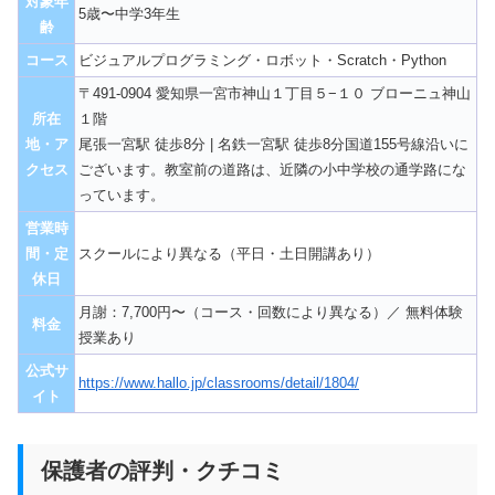
対象年
5歳〜中学3年生
齢
コース
ビジュアルプログラミング・ロボット・Scratch・Python
〒491-0904 愛知県一宮市神山１丁目５−１０ ブローニュ神山
所在
１階
地・ア
尾張一宮駅 徒歩8分 | 名鉄一宮駅 徒歩8分国道155号線沿いに
クセス
ございます。教室前の道路は、近隣の小中学校の通学路にな
っています。
営業時
間・定
スクールにより異なる（平日・土日開講あり）
休日
月謝：7,700円〜（コース・回数により異なる）／ 無料体験
料金
授業あり
公式サ
https://www.hallo.jp/classrooms/detail/1804/
イト
保護者の評判・クチコミ