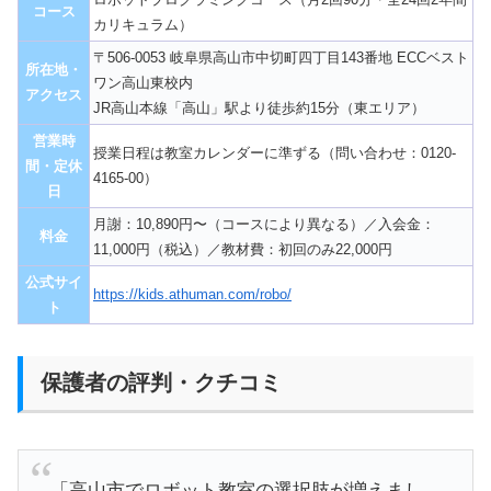
コース
カリキュラム）
〒506-0053 岐阜県高山市中切町四丁目143番地 ECCベスト
所在地・
ワン高山東校内
アクセス
JR高山本線「高山」駅より徒歩約15分（東エリア）
営業時
授業日程は教室カレンダーに準ずる（問い合わせ：0120-
間・定休
4165-00）
日
月謝：10,890円〜（コースにより異なる）／入会金：
料金
11,000円（税込）／教材費：初回のみ22,000円
公式サイ
https://kids.athuman.com/robo/
ト
保護者の評判・クチコミ
「高山市でロボット教室の選択肢が増えまし