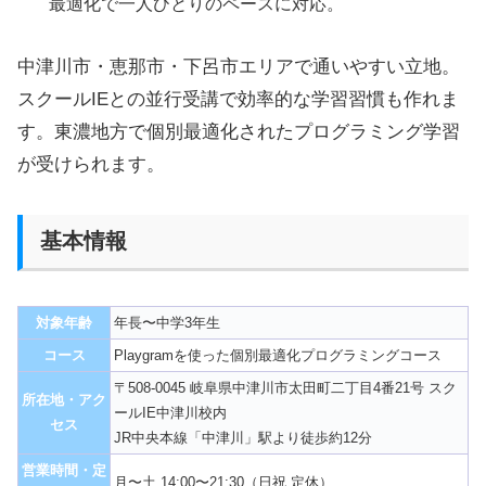
最適化で一人ひとりのペースに対応。
中津川市・恵那市・下呂市エリアで通いやすい立地。
スクールIEとの並行受講で効率的な学習習慣も作れま
す。東濃地方で個別最適化されたプログラミング学習
が受けられます。
基本情報
対象年齢
年長〜中学3年生
コース
Playgramを使った個別最適化プログラミングコース
〒508-0045 岐阜県中津川市太田町二丁目4番21号 スク
所在地・アク
ールIE中津川校内
セス
JR中央本線「中津川」駅より徒歩約12分
営業時間・定
月〜土 14:00〜21:30（日祝 定休）