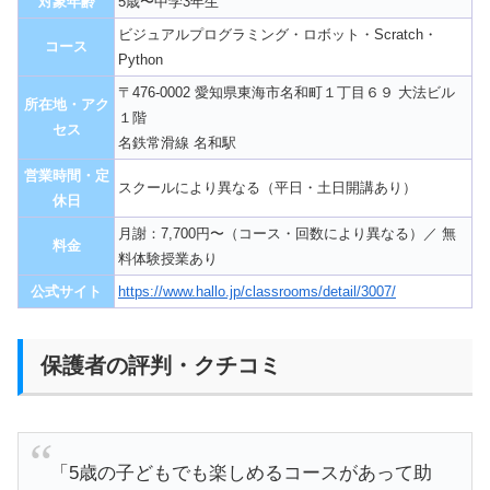
対象年齢
5歳〜中学3年生
ビジュアルプログラミング・ロボット・Scratch・
コース
Python
〒476-0002 愛知県東海市名和町１丁目６９ 大法ビル
所在地・アク
１階
セス
名鉄常滑線 名和駅
営業時間・定
スクールにより異なる（平日・土日開講あり）
休日
月謝：7,700円〜（コース・回数により異なる）／ 無
料金
料体験授業あり
公式サイト
https://www.hallo.jp/classrooms/detail/3007/
保護者の評判・クチコミ
「5歳の子どもでも楽しめるコースがあって助