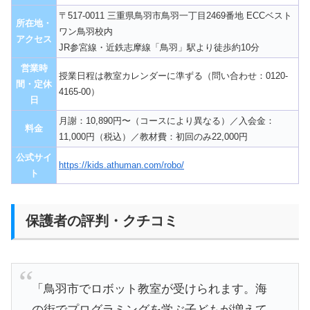
〒517-0011 三重県鳥羽市鳥羽一丁目2469番地 ECCベスト
所在地・
ワン鳥羽校内
アクセス
JR参宮線・近鉄志摩線「鳥羽」駅より徒歩約10分
営業時
授業日程は教室カレンダーに準ずる（問い合わせ：0120-
間・定休
4165-00）
日
月謝：10,890円〜（コースにより異なる）／入会金：
料金
11,000円（税込）／教材費：初回のみ22,000円
公式サイ
https://kids.athuman.com/robo/
ト
保護者の評判・クチコミ
「鳥羽市でロボット教室が受けられます。海
の街でプログラミングを学ぶ子どもが増えて