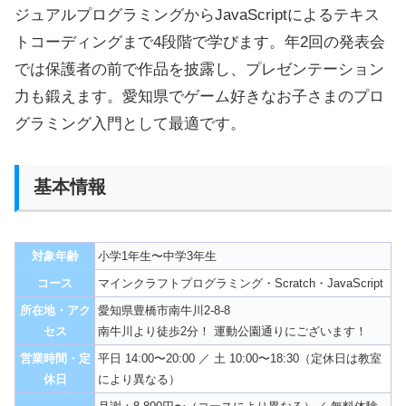
ジュアルプログラミングからJavaScriptによるテキス
トコーディングまで4段階で学びます。年2回の発表会
では保護者の前で作品を披露し、プレゼンテーション
力も鍛えます。愛知県でゲーム好きなお子さまのプロ
グラミング入門として最適です。
基本情報
対象年齢
小学1年生〜中学3年生
コース
マインクラフトプログラミング・Scratch・JavaScript
所在地・アク
愛知県豊橋市南牛川2-8-8
セス
南牛川より徒歩2分！ 運動公園通りにございます！
営業時間・定
平日 14:00〜20:00 ／ 土 10:00〜18:30（定休日は教室
休日
により異なる）