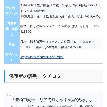
〒440-0881 愛知県豊橋市花田町字北ノ割26番地 ECCベス
所在地・
トワン豊橋南校内
アクセス
JR東海道本線・名鉄名古屋本線「豊橋」駅より徒歩約15分
営業時
授業日程は教室カレンダーに準ずる（問い合わせ：0120-
間・定休
4165-00）
日
月謝：10,890円〜（コースにより異なる）／入会金：
料金
11,000円（税込）／教材費：初回のみ22,000円
公式サイ
https://kids.athuman.com/robo/
ト
保護者の評判・クチコミ
「豊橋市南部エリアでロボット教室が受けら
れます。月2回なので他のスポーツ系習い事と