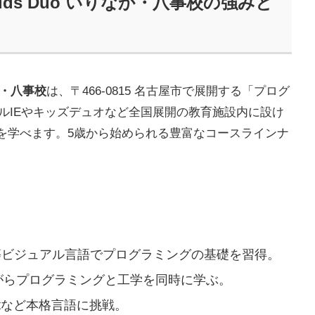
ids Duo いりなか・八事校の強みと
か・八事校
は、〒466-0815 名古屋市で展開する「プログ
ールIEやキッズデュオなど全国展開の教育施設内に設け
を学べます。5歳から始められる豊富なコースラインナ
tch等ビジュアル言語でプログラミングの基礎を習得。
がらプログラミングと工学を同時に学ぶ。
criptなど本格言語に挑戦。