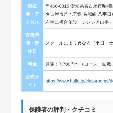
所在
〒466-0815 愛知県名古屋市
地・ア
名古屋市営地下鉄 名城線 八事日
クセス
左手に複合施設「シンシア山手」
営業時
間・定
スクールにより異なる（平日・
休日
料金
月謝：7,700円〜（コース・回
公式サ
https://www.hallo.jp/classrooms/d
イト
保護者の評判・クチコミ