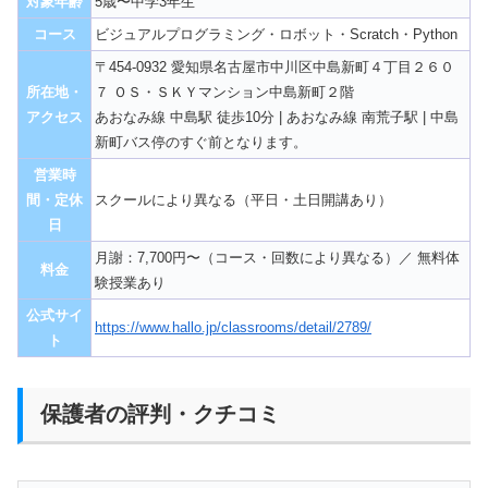
対象年齢
5歳〜中学3年生
コース
ビジュアルプログラミング・ロボット・Scratch・Python
〒454-0932 愛知県名古屋市中川区中島新町４丁目２６０
所在地・
７ ＯＳ・ＳＫＹマンション中島新町２階
アクセス
あおなみ線 中島駅 徒歩10分 | あおなみ線 南荒子駅 | 中島
新町バス停のすぐ前となります。
営業時
間・定休
スクールにより異なる（平日・土日開講あり）
日
月謝：7,700円〜（コース・回数により異なる）／ 無料体
料金
験授業あり
公式サイ
https://www.hallo.jp/classrooms/detail/2789/
ト
保護者の評判・クチコミ