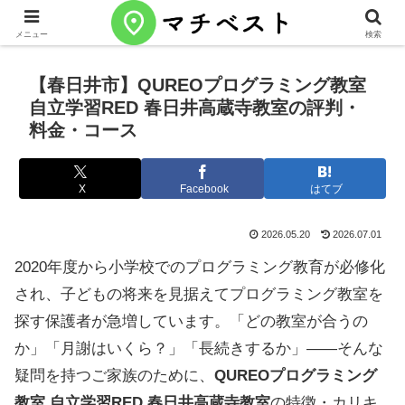
メニュー
検索
【春日井市】QUREOプログラミング教室
自立学習RED 春日井高蔵寺教室の評判・
料金・コース
X
Facebook
はてブ
2026.05.20
2026.07.01
2020年度から小学校でのプログラミング教育が必修化
され、子どもの将来を見据えてプログラミング教室を
探す保護者が急増しています。「どの教室が合うの
か」「月謝はいくら？」「長続きするか」——そんな
疑問を持つご家族のために、
QUREOプログラミング
教室 自立学習RED 春日井高蔵寺教室
の特徴・カリキ