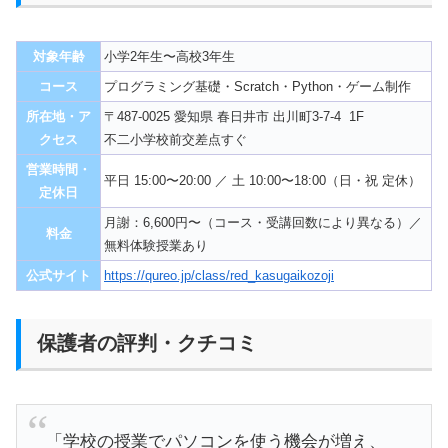
対象年齢
小学2年生〜高校3年生
コース
プログラミング基礎・Scratch・Python・ゲーム制作
所在地・ア
〒487-0025 愛知県 春日井市 出川町3-7-4 1F
クセス
不二小学校前交差点すぐ
営業時間・
平日 15:00〜20:00 ／ 土 10:00〜18:00（日・祝 定休）
定休日
月謝：6,600円〜（コース・受講回数により異なる）／
料金
無料体験授業あり
公式サイト
https://qureo.jp/class/red_kasugaikozoji
保護者の評判・クチコミ
「学校の授業でパソコンを使う機会が増え、