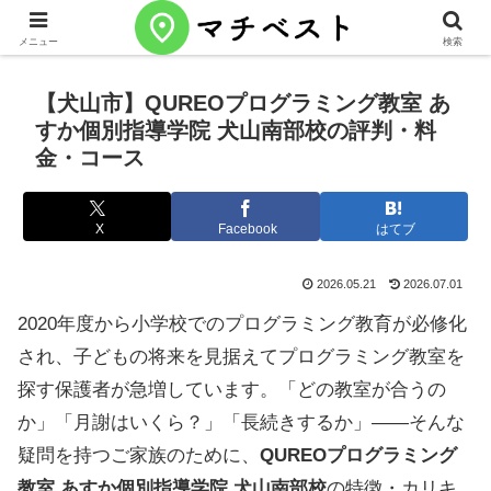
メニュー
検索
【犬山市】QUREOプログラミング教室 あ
すか個別指導学院 犬山南部校の評判・料
金・コース
X
Facebook
はてブ
2026.05.21
2026.07.01
2020年度から小学校でのプログラミング教育が必修化
され、子どもの将来を見据えてプログラミング教室を
探す保護者が急増しています。「どの教室が合うの
か」「月謝はいくら？」「長続きするか」——そんな
疑問を持つご家族のために、
QUREOプログラミング
教室 あすか個別指導学院 犬山南部校
の特徴・カリキ