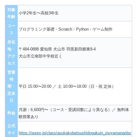
対象
小学2年生〜高校3年生
年齢
コー
プログラミング基礎・Scratch・Python・ゲーム制作
ス
所在
地・
〒484-0888 愛知県 犬山市 羽黒新田郷東8-4
アク
犬山市立南部中学校近く
セス
営業
時
間・
平日 15:00〜20:00 ／ 土 10:00〜18:00（日・祝 定休）
定休
日
月謝：6,600円〜（コース・受講回数により異なる）／ 無料体
料金
験授業あり
公式
サイ
https://qureo.jp/class/asukakobetsushidogakuin_inuyamananbu