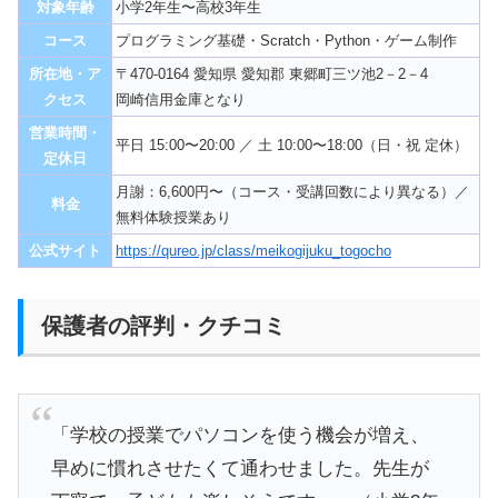
対象年齢
小学2年生〜高校3年生
コース
プログラミング基礎・Scratch・Python・ゲーム制作
所在地・ア
〒470-0164 愛知県 愛知郡 東郷町三ツ池2－2－4
クセス
岡崎信用金庫となり
営業時間・
平日 15:00〜20:00 ／ 土 10:00〜18:00（日・祝 定休）
定休日
月謝：6,600円〜（コース・受講回数により異なる）／
料金
無料体験授業あり
公式サイト
https://qureo.jp/class/meikogijuku_togocho
保護者の評判・クチコミ
「学校の授業でパソコンを使う機会が増え、
早めに慣れさせたくて通わせました。先生が