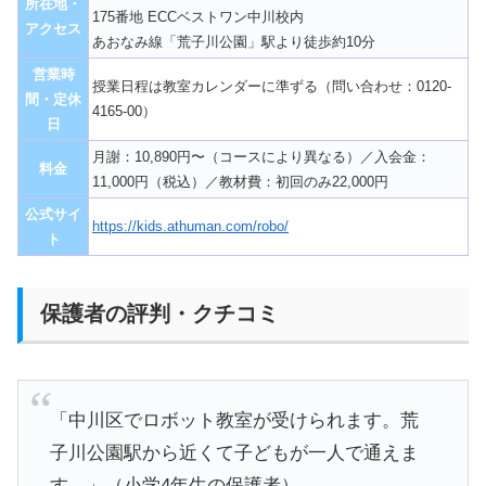
所在地・
175番地 ECCベストワン中川校内
アクセス
あおなみ線「荒子川公園」駅より徒歩約10分
営業時
授業日程は教室カレンダーに準ずる（問い合わせ：0120-
間・定休
4165-00）
日
月謝：10,890円〜（コースにより異なる）／入会金：
料金
11,000円（税込）／教材費：初回のみ22,000円
公式サイ
https://kids.athuman.com/robo/
ト
保護者の評判・クチコミ
「中川区でロボット教室が受けられます。荒
子川公園駅から近くて子どもが一人で通えま
す。」（小学4年生の保護者）