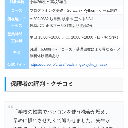
対象年齢
小学2年生〜高校3年生
コース
プログラミング基礎・Scratch・Python・ゲーム制作
所在地・ア
〒502-0882 岐阜県 岐阜市 正木中3-6-1
クセス
岐阜バス 正木マーサ21前より徒歩2分
営業時間・
平日 15:00〜20:00 ／ 土 10:00〜18:00（日・祝 定休）
定休日
月謝：6,600円〜（コース・受講回数により異なる）／
料金
無料体験授業あり
公式サイト
https://qureo.jp/class/leadshingakujuku_masaki
保護者の評判・クチコミ
「学校の授業でパソコンを使う機会が増え、
早めに慣れさせたくて通わせました。先生が