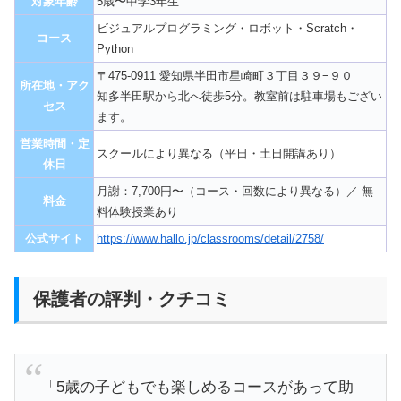
対象年齢
5歳〜中学3年生
ビジュアルプログラミング・ロボット・Scratch・
コース
Python
〒475-0911 愛知県半田市星崎町３丁目３９−９０
所在地・アク
知多半田駅から北へ徒歩5分。教室前は駐車場もござい
セス
ます。
営業時間・定
スクールにより異なる（平日・土日開講あり）
休日
月謝：7,700円〜（コース・回数により異なる）／ 無
料金
料体験授業あり
公式サイト
https://www.hallo.jp/classrooms/detail/2758/
保護者の評判・クチコミ
「5歳の子どもでも楽しめるコースがあって助