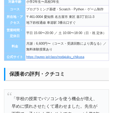
対象年齢
小学2年生〜高校3年生
コース
プログラミング基礎・Scratch・Python・ゲーム制作
所在地・ア
〒461-0004 愛知県 名古屋市 東区 葵3丁目11-3
クセス
地下鉄桜通線 車道駅 3番出口すぐ
営業時間・
平日 15:00〜20:00 ／ 土 10:00〜18:00（日・祝 定休）
定休日
月謝：6,600円〜（コース・受講回数により異なる）／
料金
無料体験授業あり
公式サイト
https://qureo.jp/class/nodajuku_chikusa
保護者の評判・クチコミ
「学校の授業でパソコンを使う機会が増え、
早めに慣れさせたくて通わせました。先生が