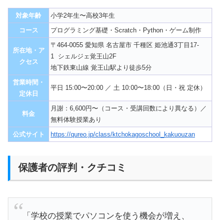
対象年齢
小学2年生〜高校3年生
コース
プログラミング基礎・Scratch・Python・ゲーム制作
〒464-0055 愛知県 名古屋市 千種区 姫池通3丁目17-
所在地・ア
1 シェルジェ覚王山2F
クセス
地下鉄東山線 覚王山駅より徒歩5分
営業時間・
平日 15:00〜20:00 ／ 土 10:00〜18:00（日・祝 定休）
定休日
月謝：6,600円〜（コース・受講回数により異なる）／
料金
無料体験授業あり
公式サイト
https://qureo.jp/class/ktchokagoschool_kakuouzan
保護者の評判・クチコミ
「学校の授業でパソコンを使う機会が増え、