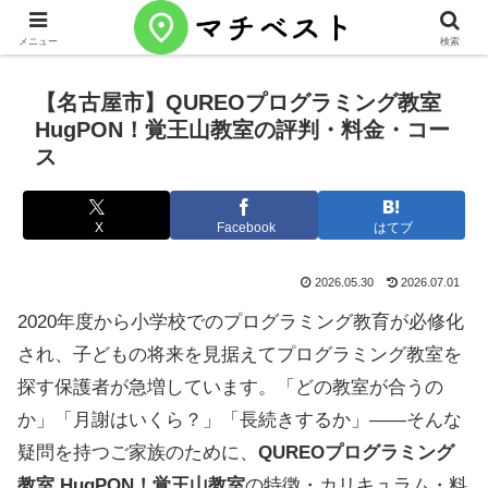
メニュー
検索
【名古屋市】QUREOプログラミング教室
HugPON！覚王山教室の評判・料金・コー
ス
X
Facebook
はてブ
2026.05.30
2026.07.01
2020年度から小学校でのプログラミング教育が必修化
され、子どもの将来を見据えてプログラミング教室を
探す保護者が急増しています。「どの教室が合うの
か」「月謝はいくら？」「長続きするか」——そんな
疑問を持つご家族のために、
QUREOプログラミング
教室 HugPON！覚王山教室
の特徴・カリキュラム・料