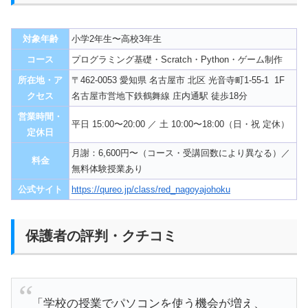
対象年齢
小学2年生〜高校3年生
コース
プログラミング基礎・Scratch・Python・ゲーム制作
所在地・ア
〒462-0053 愛知県 名古屋市 北区 光音寺町1-55-1 1F
クセス
名古屋市営地下鉄鶴舞線 庄内通駅 徒歩18分
営業時間・
平日 15:00〜20:00 ／ 土 10:00〜18:00（日・祝 定休）
定休日
月謝：6,600円〜（コース・受講回数により異なる）／
料金
無料体験授業あり
公式サイト
https://qureo.jp/class/red_nagoyajohoku
保護者の評判・クチコミ
「学校の授業でパソコンを使う機会が増え、