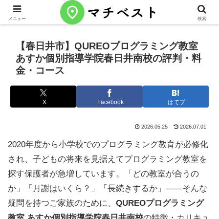
メニュー
検索
【春日井市】QUREOプログラミング教室
あすか個別指導学院春日井南校の評判・料
金・コース
X
Facebook
はてブ
2026.05.25
2026.07.01
2020年度から小学校でのプログラミング教育が必修化
され、子どもの将来を見据えてプログラミング教室を
探す保護者が急増しています。「どの教室が合うの
か」「月謝はいくら？」「長続きするか」——そんな
疑問を持つご家族のために、
QUREOプログラミング
教室 あすか個別指導学院春日井南校
の特徴・カリキュ