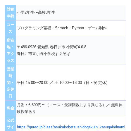
対象
小学2年生〜高校3年生
年齢
コー
プログラミング基礎・Scratch・Python・ゲーム制作
ス
所在
地・
〒486-0926 愛知県 春日井市 小野町4-6-8
アク
春日井市立小野小学校すぐそば
セス
営業
時
間・
平日 15:00〜20:00 ／ 土 10:00〜18:00（日・祝 定休）
定休
日
月謝：6,600円〜（コース・受講回数により異なる）／ 無料体
料金
験授業あり
公式
サイ
https://qureo.jp/class/asukakobetsushidogakuin_kasugaiminami