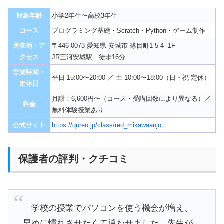
対象年齢
小学2年生〜高校3年生
コース
プログラミング基礎・Scratch・Python・ゲーム制作
所在地・ア
〒446-0073 愛知県 安城市 篠目町1-5-4 1F
クセス
JR三河安城駅 徒歩16分
営業時間・
平日 15:00〜20:00 ／ 土 10:00〜18:00（日・祝 定休）
定休日
月謝：6,600円〜（コース・受講回数により異なる）／
料金
無料体験授業あり
公式サイト
https://qureo.jp/class/red_mikawaanjo
保護者の評判・クチコミ
「学校の授業でパソコンを使う機会が増え、
早めに慣れさせたくて通わせました。先生が