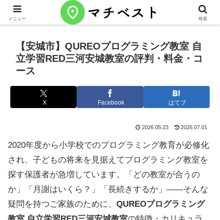
メニュー
検索
【安城市】QUREOプログラミング教室 自
立学習RED三河安城教室の評判・料金・コ
ース
X
Facebook
はてブ
2026.05.23
2026.07.01
2020年度から小学校でのプログラミング教育が必修化
され、子どもの将来を見据えてプログラミング教室を
探す保護者が急増しています。「どの教室が合うの
か」「月謝はいくら？」「長続きするか」——そんな
疑問を持つご家族のために、
QUREOプログラミング
教室 自立学習RED三河安城教室
の特徴・カリキュラ