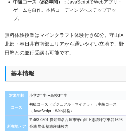
中級コース（約2年間）：
JavaScriptでWebアプリ・
ゲームを自作。本格コーディングへステップアッ
プ。
無料体験授業はマインクラフト体験付き60分。守山区
北部・春日井市南部エリアから通いやすい立地で、野
田塾との並行受講も可能です。
基本情報
対象年齢
小学2年生〜高校3年生
初級コース（ビジュアル・マイクラ）→中級コース
コース
（JavaScript・Web開発）
〒463-0801 愛知県名古屋市守山区上志段味字東谷1626
所在地・ア
番地 野田塾志段味校内