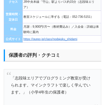
クセス
JR中央本線「守山」駅よりバス約15分（志段味エリ
ア）
営業時間・
教室スケジュールに準ずる（電話：052-736-5151）
定休日
月謝：9,900円/月〜（教材費込み）／入会金：詳細は体
料金
験時に案内
公式サイト
https://qureo.jp/class/nodajuku_shidami
保護者の評判・クチコミ
「志段味エリアでプログラミング教室が受け
られます。マインクラフトで楽しく学んでい
ます。」（小学4年生の保護者）