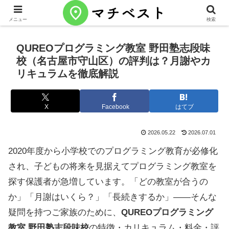
メニュー
検索
QUREOプログラミング教室 野田塾志段味
校（名古屋市守山区）の評判は？月謝やカ
リキュラムを徹底解説
X
Facebook
はてブ
2026.05.22
2026.07.01
2020年度から小学校でのプログラミング教育が必修化
され、子どもの将来を見据えてプログラミング教室を
探す保護者が急増しています。「どの教室が合うの
か」「月謝はいくら？」「長続きするか」——そんな
疑問を持つご家族のために、
QUREOプログラミング
教室 野田塾志段味校
の特徴・カリキュラム・料金・評