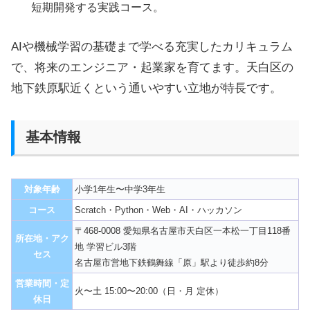
短期開発する実践コース。
AIや機械学習の基礎まで学べる充実したカリキュラム
で、将来のエンジニア・起業家を育てます。天白区の
地下鉄原駅近くという通いやすい立地が特長です。
基本情報
対象年齢
小学1年生〜中学3年生
コース
Scratch・Python・Web・AI・ハッカソン
〒468-0008 愛知県名古屋市天白区一本松一丁目118番
所在地・アク
地 学習ビル3階
セス
名古屋市営地下鉄鶴舞線「原」駅より徒歩約8分
営業時間・定
火〜土 15:00〜20:00（日・月 定休）
休日