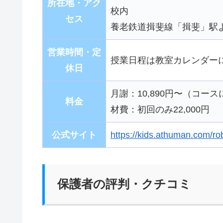
所在地・アク
校内
セス
養老鉄道揖斐線「揖斐」駅よ
営業時間・定
授業日程は教室カレンダーに準
休日
月謝：10,890円〜（コー
料金
材費：初回のみ22,000円
公式サイト
https://kids.athuman.com/ro
保護者の評判・クチコミ