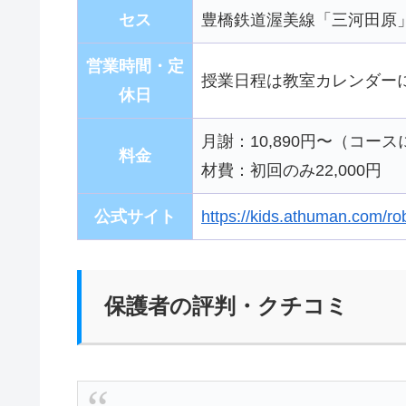
セス
豊橋鉄道渥美線「三河田原」
営業時間・定
授業日程は教室カレンダーに準
休日
月謝：10,890円〜（コー
料金
材費：初回のみ22,000円
公式サイト
https://kids.athuman.com/ro
保護者の評判・クチコミ