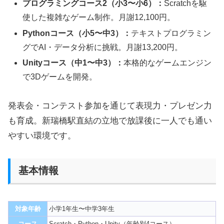
プログラミングコース2（小3〜小6）：
Scratchを駆
使した複雑なゲーム制作。月謝12,100円。
Pythonコース（小5〜中3）：
テキストプログラミン
グでAI・データ分析に挑戦。月謝13,200円。
Unityコース（中1〜中3）：
本格的なゲームエンジン
で3Dゲームを開発。
発表会・コンテスト参加を通じて表現力・プレゼン力
も育成。新瑞橋駅直結の立地で放課後に一人でも通い
やすい環境です。
基本情報
対象年齢
小学1年生〜中学3年生
コース
Scratch・Python・Unity（年齢別4コース）