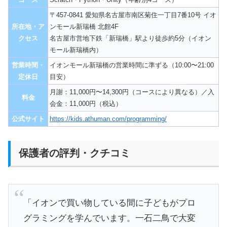
〒457-0841 愛知県名古屋市南区菊住一丁目7番10号 イオ
所在地・ア
ンモール新瑞橋 北館4F
クセス
名古屋市営地下鉄「新瑞橋」駅より徒歩約5分（イオン
モール新瑞橋内）
営業時間・
イオンモール新瑞橋の営業時間に準ずる（10:00〜21:00
定休日
目安）
月謝：11,000円〜14,300円（コースにより異なる）／入
料金
会金：11,000円（税込）
公式サイト
https://kids.athuman.com/programming/
保護者の評判・クチコミ
「イオンで買い物している間に子どもがプロ
グラミングを学んでいます。一石二鳥で大変